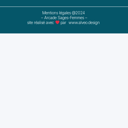
Mentions légales @2024
– Arcade Sages-Femmes –
site réalisé avec
par
www.alveo.design